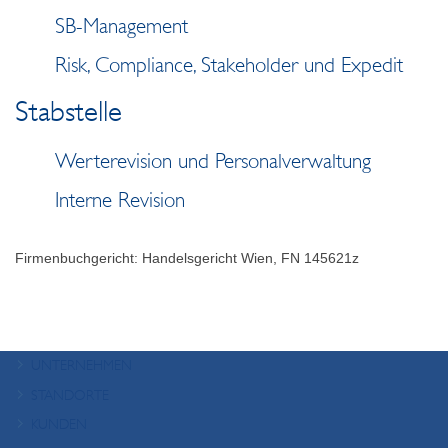
SB-Management
Risk, Compliance, Stakeholder und Expedit
Stabstelle
Werterevision und Personalverwaltung
Interne Revision
Firmenbuchgericht: Handelsgericht Wien, FN 145621z
UNTERNEHMEN
Qualitäts- und Umweltmanagement
STANDORTE
Karriere
Master Center Wien
KUNDEN
GSA Linz
Banken