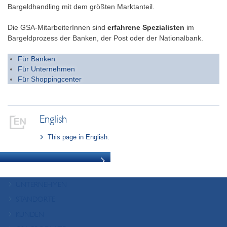
Standorte
Bargeldhandling mit dem größten Marktanteil.
Die GSA-MitarbeiterInnen sind
erfahrene Spezialisten
im
Kontakt
Bargeldprozess der Banken, der Post oder der Nationalbank.
Mein Bargeld
Für Banken
Für Unternehmen
Karriere
Für Shoppingcenter
English
This page in English.
UNTERNEHMEN
Qualitäts- und Umweltmanagement
STANDORTE
Karriere
Master Center Wien
KUNDEN
GSA Linz
Banken